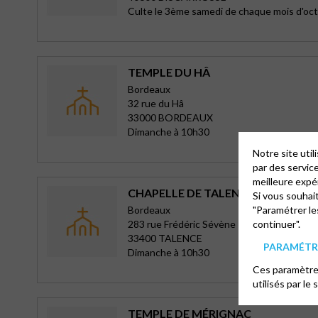
Culte le 3ème samedi de chaque mois d'oct
TEMPLE DU HÂ
Bordeaux
32 rue du Hâ
33000 BORDEAUX
Dimanche à 10h30
Notre site uti
par des servic
meilleure expé
CHAPELLE DE TALENCE
Si vous souhai
Bordeaux
"Paramétrer le
283 rue Frédéric Sévène
continuer".
33400 TALENCE
PARAMÉTRE
Dimanche à 10h30
Ces paramètres
utilisés par le 
TEMPLE DE MÉRIGNAC