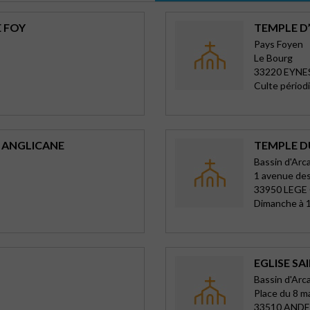
E FOY
TEMPLE D
Pays Foyen
Le Bourg
33220 EYNE
Culte périod
 ANGLICANE
TEMPLE D
Bassin d'Arc
1 avenue de
33950 LEGE
Dimanche à 1
EGLISE SA
Bassin d'Arc
Place du 8 m
33510 ANDE