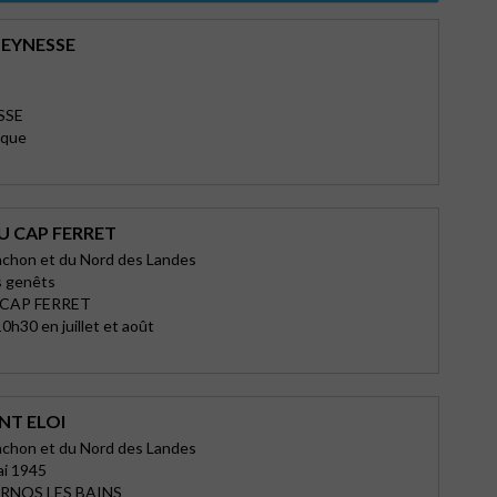
’EYNESSE
SSE
ique
U CAP FERRET
achon et du Nord des Landes
s genêts
 CAP FERRET
0h30 en juillet et août
INT ELOI
achon et du Nord des Landes
ai 1945
RNOS LES BAINS