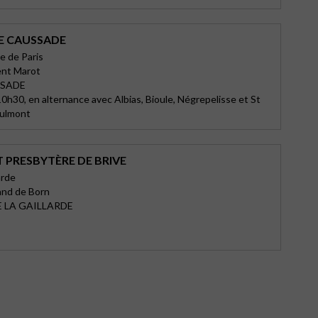
E CAUSSADE
e de Paris
ent Marot
SSADE
0h30, en alternance avec Albias, Bioule, Négrepelisse et St
Tulmont
 PRESBYTÈRE DE BRIVE
arde
and de Born
E LA GAILLARDE