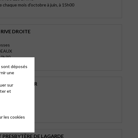
e chaque mois d'octobre à juin, à 15h00
RIVE DROITE
esses
DEAUX
10h30
es sont déposés
rnir une
E SOULAC / MER
uer sur
ter et
énéral Deshortez
AC SUR MER
10h30
r les cookies
T PRESBYTÈRE DE LAGARDE