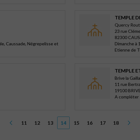
TEMPLE D
Quercy Rout
23 rue Clém
82300 CAU
le, Caussade, Négrepelisse et
Dimanche à 1
Etienne de 
TEMPLE ET
Brive la Gaill
11 rue Bertr
19100 BRIV
A compléter
11
12
13
14
15
16
17
18