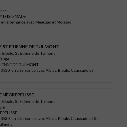
lace
Y D ISLEMADE
 en alternance avec Meauzac et Moissac
E ST ETIENNE DE TULMONT
, Bioule, St Etienne de Tulmont
 Tauge
TIENNE DE TULMONT
0h30, en alternance avec Albias, Bioule, Caussade et
e
E NÈGREPELISSE
, Bioule, St Etienne de Tulmont
ple
EPELISSE
0h30, en alternance avec Albias, Bioule, Caussade et St
Tulmont