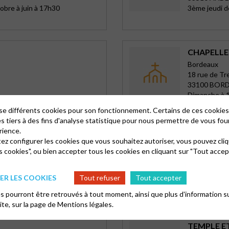
obre à juin à 17h30
3ème jeudi d
CHAPELLE 
Bordeaux
18 rue de Tr
33100 BOR
Dimanche à 
lise différents cookies pour son fonctionnement. Certains de ces cooki
es tiers à des fins d'analyse statistique pour nous permettre de vous fou
rience.
TEMPLE D
tez configurer les cookies que vous souhaitez autoriser, vous pouvez cliq
s cookies", ou bien accepter tous les cookies en cliquant sur "Tout accep
Bordeaux
5 B rue du G
33780 SOUL
R LES COOKIES
Tout refuser
Tout accepter
Dimanche à 
 pourront être retrouvés à tout moment, ainsi que plus d'information su
site, sur la page de
Mentions légales.
TEMPLE E