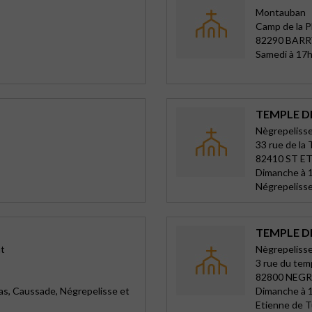
Montauban
Camp de la P
82290 BARR
Samedi à 17h
TEMPLE D
Nègrepelisse
33 rue de la
82410 ST E
Dimanche à 1
Négrepeliss
TEMPLE D
nt
Nègrepelisse
3 rue du tem
82800 NEGR
as, Caussade, Négrepelisse et
Dimanche à 1
Etienne de 