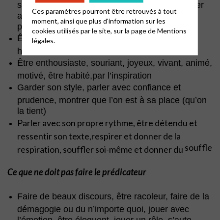
soi, dire uniquement ce que l’on croit, s’exposer
Ces paramètres pourront être retrouvés à tout
aux autres, ce qui nous touche (à la fois le
moment, ainsi que plus d'information sur les
prédicateur et les auditeurs)
cookies utilisés par le site, sur la page de
Mentions
Être authentique, humain, sincère, simple,
légales.
humble
Être enthousiaste, souriant, joyeux, vivant, animé,
motivé, être habité,par l’inspiration
Garder son style, parler avec confiance et
prudence, montrer que l’on est à sa place (qu’on
la tient)
Parler avec son propre rythme, être détendu et
ressentir son texte,respirer et donner de la
souffle
respiration, souffler soi-même et donner du
Ce que ne doit pas faire le prédicateur
Faire de beaux discours, être racoleur, faire de la
démagogie ou du n’importe quoi, jouer avec
l’émotion, être éloquent, jouer un rôle, s’auto-