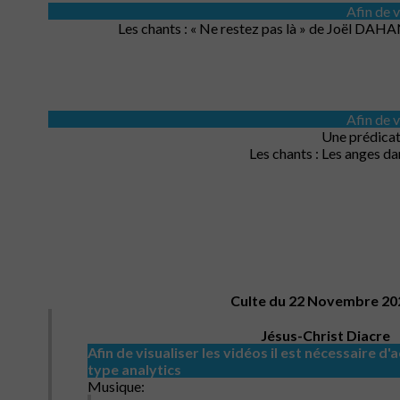
Afin de v
Les chants : « Ne restez pas là » de Joël DAHA
Afin de v
Une prédicat
Les chants : Les anges da
Culte du 22 Novembre 20
Jésus-Christ Diacre
Afin de visualiser les vidéos il est nécessaire d
type analytics
Musique: