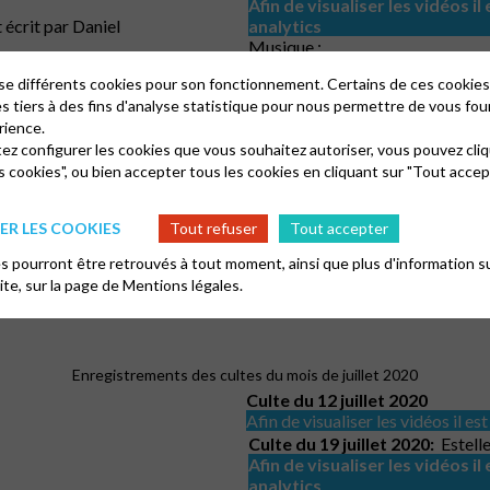
Afin de visualiser les vidéos i
t écrit par Daniel
analytics
Musique :
AILLENS Mélodie J.S.
« Ton amour, ta puissance » d
lise différents cookies pour son fonctionnement. Certains de ces cooki
« Devenir témoins » de Joël 
es tiers à des fins d'analyse statistique pour nous permettre de vous fou
rience.
tez configurer les cookies que vous souhaitez autoriser, vous pouvez cliq
s cookies", ou bien accepter tous les cookies en cliquant sur "Tout accep
Enregistrements des cultes du mois d’Octobre 2020
R LES COOKIES
Tout refuser
Tout accepter
Culte du mois d’octobre 2020:
 pourront être retrouvés à tout moment, ainsi que plus d'information su
La réconciliation
ter les cookies de type analytics
site, sur la page de
Mentions légales.
Musique :
« Oh prends mon âme »
interprétée par Daniel Jublin
Enregistrements des cultes du mois de juillet 2020
Culte du 12 juillet 2020
Afin de visualiser les vidéos il e
Culte du 19 juillet 2020:
Estell
Afin de visualiser les vidéos i
analytics