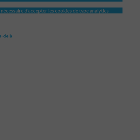
st nécessaire d'accepter les cookies de type analytics
u-delà