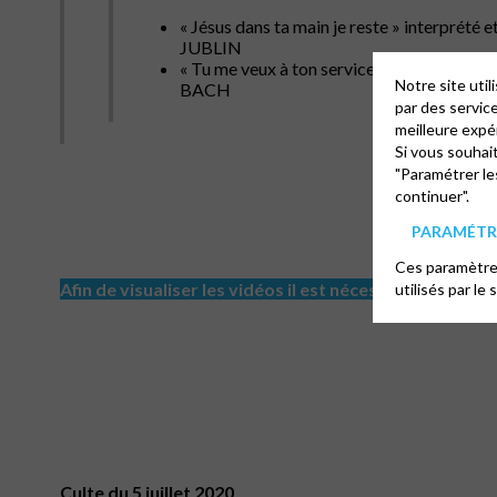
« Jésus dans ta main je reste » interprété e
JUBLIN
« Tu me veux à ton service » texte Rien S
Notre site uti
BACH
par des servic
meilleure expé
Si vous souhai
"Paramétrer le
continuer".
PARAMÉTRE
Ces paramètres
Afin de visualiser les vidéos il est nécessaire d'accep
utilisés par le 
Culte du 5 juillet 2020