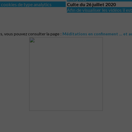
es cookies de type analytics
Culte du 26 juillet 2020
Afin de visualiser les vidéos il e
s, vous pouvez consulter la page :
Méditations en confinement … et a