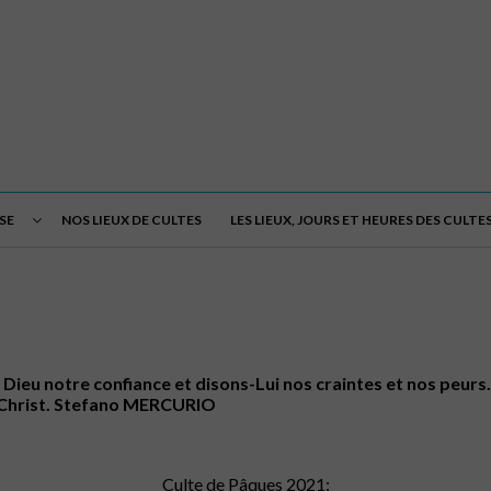
SE
NOS LIEUX DE CULTES
LES LIEUX, JOURS ET HEURES DES CULTE
eu notre confiance et disons-Lui nos craintes et nos peurs. I
en Christ. Stefano MERCURIO
Culte de Pâques 2021: