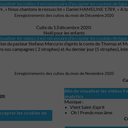
isualiser les vidéos il est nécessaire d'accepter les cookies de type
N , « Nous chantons le ressuscité » Daniel HAMELINE 1789, » A toi
Enregistrements des cultes du mois de Décembre 2020
Culte du 13 décembre 2020:
Noël pour les enfants
isualiser les vidéos il est nécessaire d'accepter les cookies de type
ion du pasteur Stefano Mercurio d’après le conte de Thomas et
ns nos campagnes ( 2 strophes) et Au dernier jour (5 strophes), inte
Enregistrements des cultes du mois de Novembre 2020
Cu
Afin de visualiser les vidéos i
20:
analytics
Musique :
Vient Saint-Esprit
Oh ! Prends mon âme
'accepter les cookies de
C