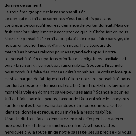
donnée de sarment.
La troisième grappe est la
responsabilité
:
Le don qui est fait aux sarments n’est toutefois pas sans
contrepartie puisqu’il leur est demandé de porter du fruit. Mais ce
fruit consiste simplement à accepter ce que le Christ fait en nous.
Notre responsabilité serait alors plutôt de ne pas faire barrage, de
ne pas empêcher l’Esprit d’agir en nous. Il y a toujours de
mauvaises bonnes raisons pour essayer d’échapper à notre
responsabilité. Occupations prioritaires, obligations familiales, et
puis « la raison »… ce n’est pas raisonnable… Souvent, l’Evangile
nous conduit à faire des choses déraisonnables. Je crois même que
c’est la marque de fabrique du chrétien : notre responsabilité nous
conduit à des actes déraisonnables. Le Christ n’a-t-il pas lui-même
montré la voie en donnant sa vie pour ses amis ? Scandale pour les
Juifs et folie pour les païens, l’amour de Dieu entraîne les croyants
sur des routes bizarres, inattendues et insoupçonnées. Cette
identité, donnée et reçue, nous invite à la responsabilité.
Jésus le dit trois fois : « demeurez-en moi ». On peut considérer
que c’est très statique, immobile, qu’il ne s’agit pas d’actes
héroïques ! A la toute fin de notre passage, Jésus précise « Si vous