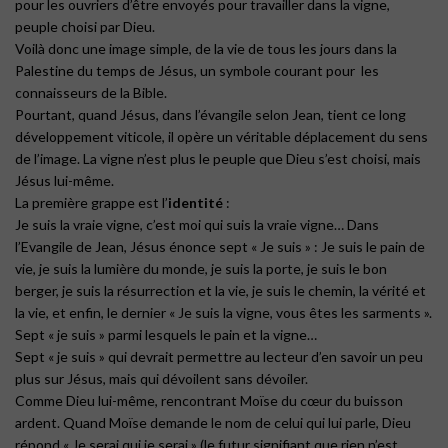
pour les ouvriers d’être envoyés pour travailler dans la vigne,
peuple choisi par Dieu.
Voilà donc une image simple, de la vie de tous les jours dans la
Palestine du temps de Jésus, un symbole courant pour les
connaisseurs de la Bible.
Pourtant, quand Jésus, dans l’évangile selon Jean, tient ce long
développement viticole, il opère un véritable déplacement du sens
de l’image. La vigne n’est plus le peuple que Dieu s’est choisi, mais
Jésus lui-même.
La première grappe est l’
identité
:
Je suis la vraie vigne, c’est moi qui suis la vraie vigne… Dans
l’Evangile de Jean, Jésus énonce sept « Je suis » : Je suis le pain de
vie, je suis la lumière du monde, je suis la porte, je suis le bon
berger, je suis la résurrection et la vie, je suis le chemin, la vérité et
la vie, et enfin, le dernier « Je suis la vigne, vous êtes les sarments ».
Sept « je suis » parmi lesquels le pain et la vigne…
Sept « je suis » qui devrait permettre au lecteur d’en savoir un peu
plus sur Jésus, mais qui dévoilent sans dévoiler.
Comme Dieu lui-même, rencontrant Moïse du cœur du buisson
ardent. Quand Moïse demande le nom de celui qui lui parle, Dieu
répond « Je serai qui je serai » (le futur signifiant que rien n’est