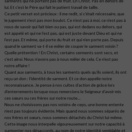
sarments qui ne portent pas de fruit. En Christ. Pas en dehors de
lui. Et c’est le Père qui fait le patient travail de taille.
Ce petit verset est précieux : il me redit, si c’était nécessaire, que
le jugement n’est pas mon boulot. Ce n’est pas à moi, ce n’est pas à
nous de savoir qui fait bien ou pas, qui est dedans ou dehors, qui
est appelé et qui ne l’est pas, qui est juste devant Dieu et qui ne
l’est pas. Et même, qui porte du fruit et qui n’en porte pas. Depuis
quand le sarment va-t-il se mêler de couper le sarment voisin ?
Quelle prétention ! En Christ, certains serments sont secs, et
c’est ainsi. Nous n’avons pas à nous mêler de cela. Ce n’est pas
notre affaire !
Quant aux sarments, à tous les sarments quels qu’ils soient, ils ont
reçu un don : l’identité de sarment. Et ce don appelle notre
reconnaissance. Je pense à nos cultes d’action de grâce lors
d’enterrements lorsque nous remercions le Seigneur d’avoir mis
ces sœurs ou ces frères sur notre route…
Nous ne choisissons pas nos voisins de ceps, une bonne entente
n’est pas toujours évidente. Mais quand nous sommes séparés de
nos frères et sœurs, nous sommes détachés du Christ lui-même.
Cette image nous interpelle vigoureusement sur notre capacité à
surmonter nos désaccords, au nom de notre identité semblable et