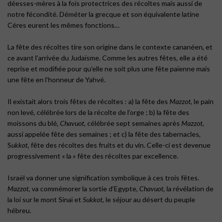
déesses-mères à la fois protectrices des récoltes mais aussi de
notre fécondité. Déméter la grecque et son équivalente latine
Céres eurent les mêmes fonctions…
La fête des récoltes tire son origine dans le contexte cananéen, et
ce avant l’arrivée du Judaïsme. Comme les autres fêtes, elle a été
reprise et modifiée pour qu’elle ne soit plus une fête païenne mais
une fête en l’honneur de Yahvé.
Il existait alors trois fêtes de récoltes : a) la fête des
Mazzot
, le pain
non levé, célébrée lors de la récolte de l’orge ; b) la fête des
moissons du blé,
Chavuot
, célébrée sept semaines après
Mazzot
,
aussi appelée fête des semaines ; et c) la fête des tabernacles,
S
ukkot,
fête des récoltes des fruits et du vin. Celle-ci est devenue
progressivement « la » fête des récoltes par excellence.
Israël va donner une signification symbolique à ces trois fêtes.
Mazzot,
va commémorer la sortie d’Egypte,
Chavuot
, la révélation de
la loi sur le mont Sinaï et
Sukkot
, le séjour au désert du peuple
hébreu.